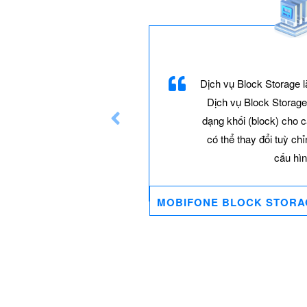
ervice cung
Dịch vụ Block Storage l
áo hệ thống
Dịch vụ Block Storage
thông báo khi
dạng khối (block) cho 
có thể thay đổi tuỳ ch
cấu hìn
SERVICE
MOBIFONE BLOCK STORA