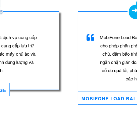
à dịch vụ cung cấp
MobiFone Load Ba
 cung cấp lưu trữ
cho phép phân phố
các máy chủ ảo và
chủ, đảm bảo tín
ỉnh dung lượng và
ngăn chặn gián đo
h.
cố do quá tải, ph
các h
GE
MOBIFONE LOAD BA