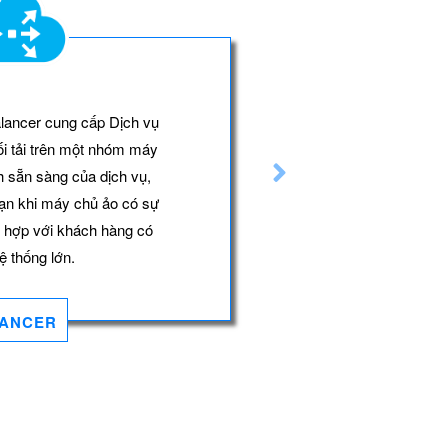
lancer cung cấp Dịch vụ
MobiFone Obj
i tải trên một nhóm máy
lưu trữ dữ l
h sẵn sàng của dịch vụ,
vận hành tr
ạn khi máy chủ ảo có sự
Cloud với k
ù hợp với khách hàng có
cung cấp 
ệ thống lớn.
hàng giám 
kiếm đối
LANCER
MOBIFONE OBJE